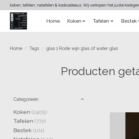
koken, tafelen, natafelen & kookcadeaus. Wij verkopen het juiste kookge
Home
Koken
Tafelen
Bestek
Home
/
Tags
/
glas 1 Rode wijn glas of water glas
Producten geta
Categorieën
Koken
(2405)
Tafelen
(772)
Bestek
(101)