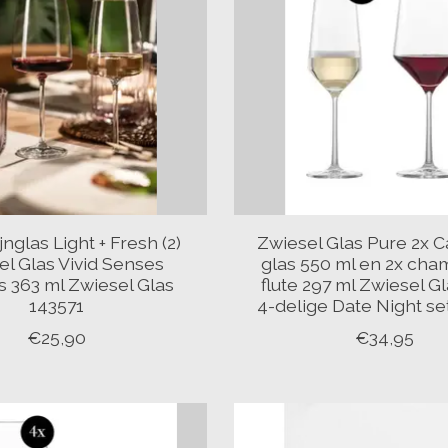
jnglas Light + Fresh (2)
Zwiesel Glas Pure 2x 
el Glas Vivid Senses
glas 550 ml en 2x ch
s 363 ml Zwiesel Glas
flute 297 ml Zwiesel G
143571
4-delige Date Night se
€25,90
€34,95