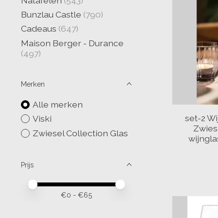
Natafelen
(543)
Bunzlau Castle
(790)
Cadeaus
(647)
Maison Berger - Durance
(497)
Merken
Alle merken
set-2 Wi
Viski
Zwies
Zwiesel Collection Glas
wijngla
Prijs
Minimale prijswaarde
Price maximum value
€
0
- €
65