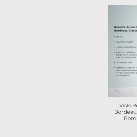
Viski R
Bordeaux
Borde