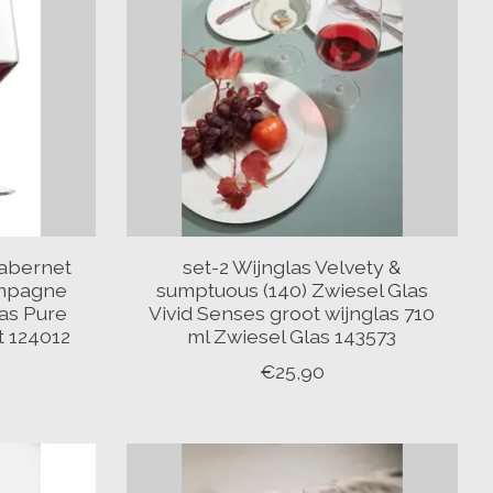
Cabernet
set-2 Wijnglas Velvety &
ampagne
sumptuous (140) Zwiesel Glas
las Pure
Vivid Senses groot wijnglas 710
t 124012
ml Zwiesel Glas 143573
€25,90