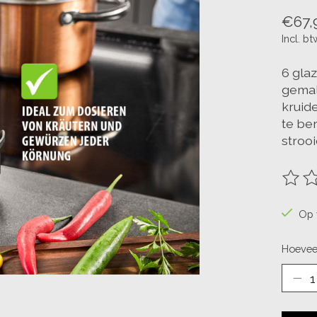
€67,
Incl. bt
6 glaz
gemal
kruid
te ber
strooi
De be
Op 
Hoevee