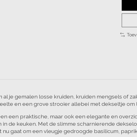
Toev
m al je gemalen losse kruiden, kruiden mengsels of za
deelte en een grove strooier allebei met dekseltje om lu
lleen een praktische, maar ook een elegante en overz
en in de keuken. Met de slimme scharnierende deksel
t nu gaat om een vleugje gedroogde basilicum, paprik