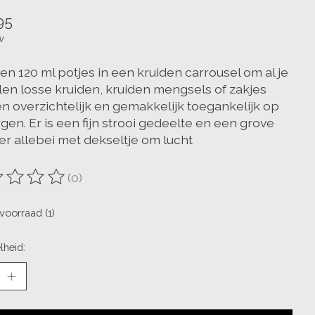
95
w
en 120 ml potjes in een kruiden carrousel om al je
en losse kruiden, kruiden mengsels of zakjes
en overzichtelijk en gemakkelijk toegankelijk op
gen. Er is een fijn strooi gedeelte en een grove
er allebei met dekseltje om lucht
(0)
oordeling van dit product is
0
van de 5
voorraad (1)
lheid: