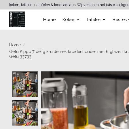
koken, tafelen, natafelen & kookcadeaus. Wij verkopen het juiste kookge
Home
Koken
Tafelen
Bestek
Home
/
Gefu Kippo 7 delig kruidenrek kruidenhouder met 6 glazen kr
Gefu 33733
Product image slideshow Items