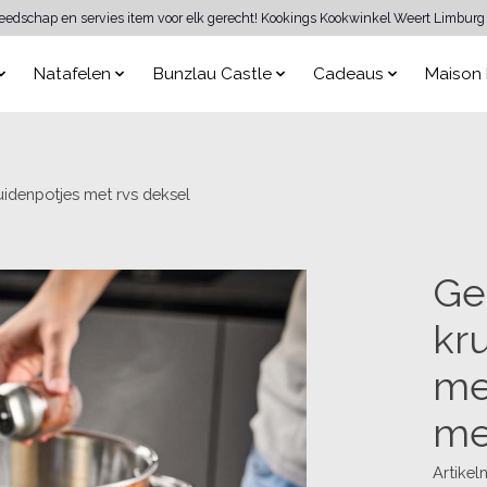
reedschap en servies item voor elk gerecht! Kookings Kookwinkel Weert Limburg 
Natafelen
Bunzlau Castle
Cadeaus
Maison 
uidenpotjes met rvs deksel
Ge
kr
me
me
Artike