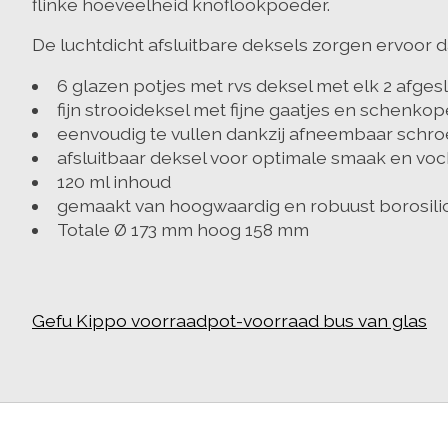
flinke hoeveelheid knoflookpoeder.
De luchtdicht afsluitbare deksels zorgen ervoor d
6 glazen potjes met rvs deksel met elk 2 afgesl
fijn strooideksel met fijne gaatjes en schenk
eenvoudig te vullen dankzij afneembaar schro
afsluitbaar deksel voor optimale smaak en v
120 ml inhoud
gemaakt van hoogwaardig en robuust borosili
Totale Ø 173 mm hoog 158 mm
Gefu Kippo voorraadpot-voorraad bus van glas