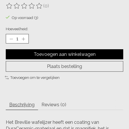
(0)
De beoordeling van dit product is
0
van de 5
Op voorraad (3)
Hoeveelheid:
Toevoegen aan winkelwagen
Plaats bestelling
Toevoegen om te vergelijken
Beschrijving
Reviews (0)
Het Breville wafelijzer heeft een coating van
DuraCeramic-materiaal en dat is magnifiek, het is