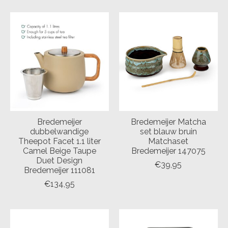
Bredemeijer
Bredemeijer Matcha
dubbelwandige
set blauw bruin
Theepot Facet 1.1 liter
Matchaset
Camel Beige Taupe
Bredemeijer 147075
Duet Design
€39,95
Bredemeijer 111081
€134,95