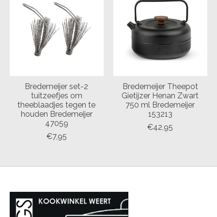
Bredemeijer set-2
Bredemeijer Theepot
tuitzeefjes om
Gietijzer Henan Zwart
theeblaadjes tegen te
750 ml Bredemeijer
houden Bredemeijer
153213
47059
€42,95
€7,95