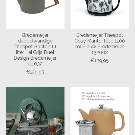
Bredemeijer
Bredemeijer Theepot
dubbelwandige
Cosy Manto Tulip 1100
Theepot Boston 1.1
ml Blauw Bredemeijer
liter Lei Grijs Duet
132002
Design Bredemeijer
€129,95
111032
€139,95