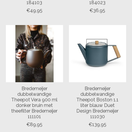
184103
184023
€49,95
€36,95
Bredemeijer
Bredemeijer
dubbelwandige
dubbelwandige
Theepot Vera 900 ml
Theepot Boston 1.1
donker bruin met
liter blauw Duet
theefilter Bredemeijer
Design Bredemeijer
111101
111030
€89,95
€139,95