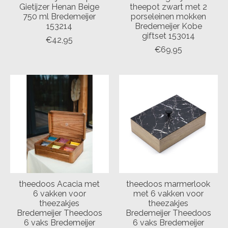
Gietijzer Henan Beige
theepot zwart met 2
750 ml Bredemeijer
porseleinen mokken
153214
Bredemeijer Kobe
giftset 153014
€42,95
€69,95
theedoos Acacia met
theedoos marmerlook
6 vakken voor
met 6 vakken voor
theezakjes
theezakjes
Bredemeijer Theedoos
Bredemeijer Theedoos
6 vaks Bredemeijer
6 vaks Bredemeijer