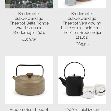
Bredemeijer
Bredemeijer
dubbelwandige
dubbelwandige
Theepot Bella Ronde
Theepot Vera 900 ml
zwart 1200 ml
Latte bruin - beige met
Bredemeijer 1304
theefilter Bredemeijer
111102
€109,95
€89,95
Bredemeijer Theepot
1200 ml gietijzeren