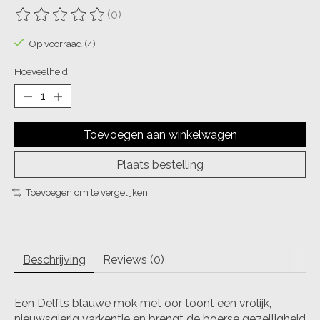
(0)
De beoordeling van dit product is
0
van de 5
Op voorraad (4)
Hoeveelheid:
Toevoegen aan winkelwagen
Plaats bestelling
Toevoegen om te vergelijken
Beschrijving
Reviews (0)
Een Delfts blauwe mok met oor toont een vrolijk,
nieuwsgierig varkentje en brengt de boerse gezelligheid