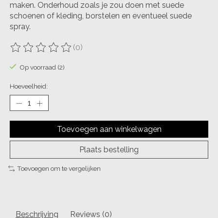
maken. Onderhoud zoals je zou doen met suede
schoenen of kleding, borstelen en eventueel suede
spray.
(0)
De beoordeling van dit product is
0
van de 5
Op voorraad (2)
Hoeveelheid:
Toevoegen aan winkelwagen
Plaats bestelling
Toevoegen om te vergelijken
Beschrijving
Reviews (0)