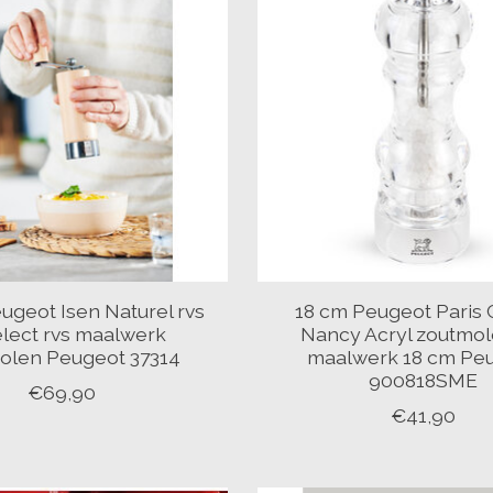
ugeot Isen Naturel rvs
18 cm Peugeot Paris 
lect rvs maalwerk
Nancy Acryl zoutmol
olen Peugeot 37314
maalwerk 18 cm Pe
900818SME
€69,90
€41,90