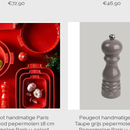
€72,90
€46,90
ot handmatige Paris
Peugeot handmatige
ood pepermolen 18 cm
Taupe grijs pepermol
olen Paris u-select
Pepermolen Paris u-