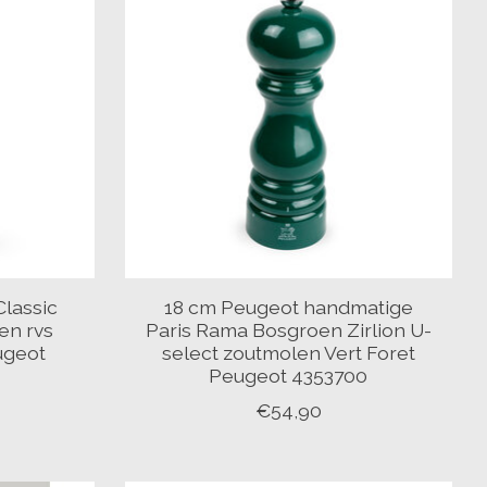
Classic
18 cm Peugeot handmatige
en rvs
Paris Rama Bosgroen Zirlion U-
ugeot
select zoutmolen Vert Foret
Peugeot 4353700
€54,90