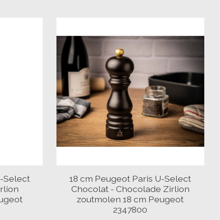
-Select
18 cm Peugeot Paris U-Select
rlion
Chocolat - Chocolade Zirlion
ugeot
zoutmolen 18 cm Peugeot
2347800