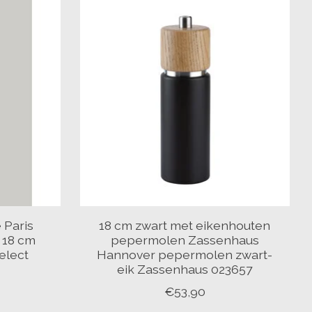
 Paris
18 cm zwart met eikenhouten
n 18 cm
pepermolen Zassenhaus
elect
Hannover pepermolen zwart-
0
eik Zassenhaus 023657
€53,90