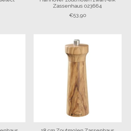
Zassenhaus 023664
€53,90
senhaus
18 cm Zoutmolen Zassenhaus