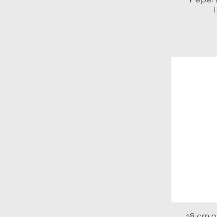
18 cm o