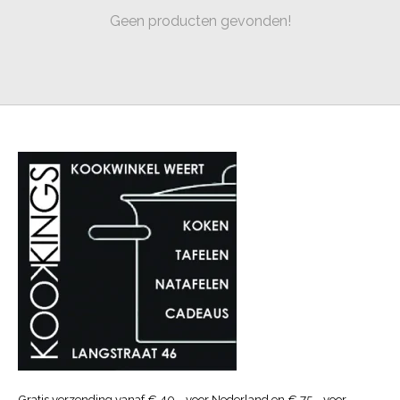
Geen producten gevonden!
Gratis verzending vanaf € 40.- voor Nederland en € 75.- voor