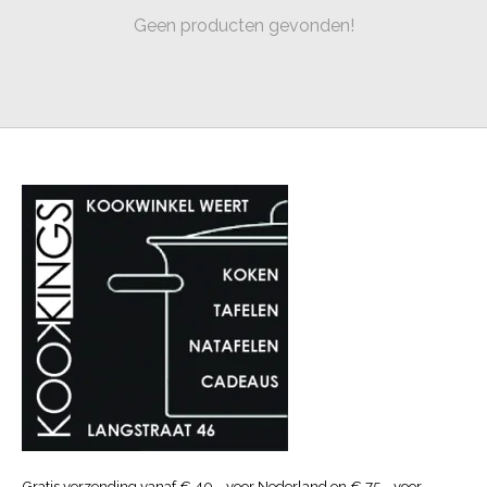
Geen producten gevonden!
Gratis verzending vanaf € 40.- voor Nederland en € 75.- voor