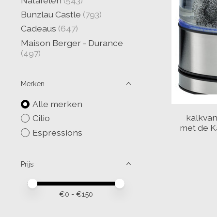
Natafelen
(543)
Bunzlau Castle
(793)
Cadeaus
(647)
Maison Berger - Durance
(497)
Merken
Alle merken
kalkvan
Cilio
met de K
Espressions
Prijs
Minimale prijswaarde
Price maximum value
€
0
- €
150