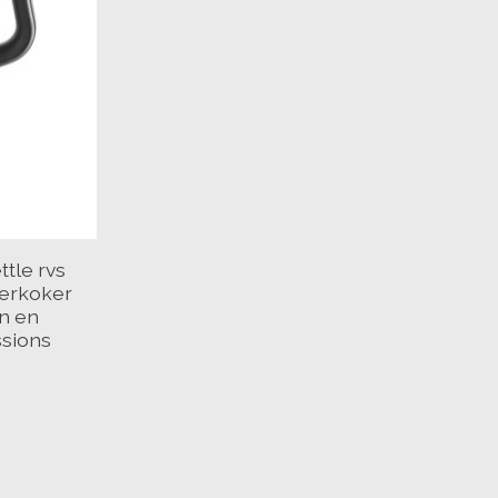
ttle rvs
terkoker
n en
sions