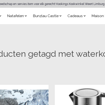
reedschap en servies item voor elk gerecht! Kookings Kookwinkel Weert Limburg 
Natafelen
Bunzlau Castle
Cadeaus
Maison 
ducten getagd met waterk