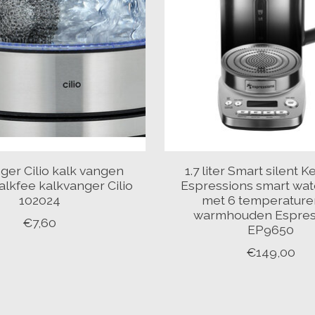
ger Cilio kalk vangen
1.7 liter Smart silent Ke
alkfee kalkvanger Cilio
Espressions smart wa
102024
met 6 temperature
warmhouden Espres
€7,60
EP9650
€149,00