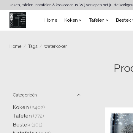
koken, tafelen, natafelen & kookcadeaus. Wij verkopen het juiste kookge
Home
Koken
Tafelen
Bestek
Home
/
Tags
/
waterkoker
Pro
Categorieën
Koken
(2402)
Tafelen
(772)
Bestek
(101)