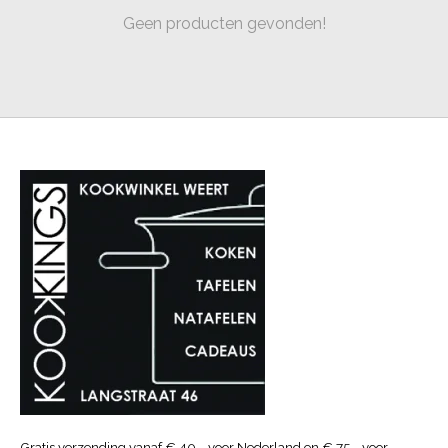
Geen producten gevonden!
Gratis verzending vanaf € 40.- voor Nederland en € 75.- voor