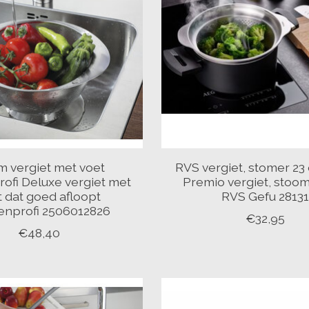
m vergiet met voet
RVS vergiet, stomer 23
ofi Deluxe vergiet met
Premio vergiet, stoo
t dat goed afloopt
RVS Gefu 2813
nprofi 2506012826
€32,95
€48,40