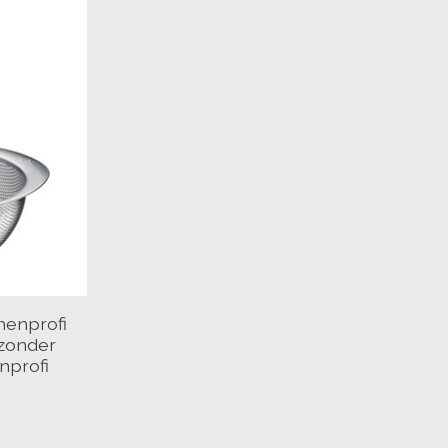
henprofi
 zonder
nprofi