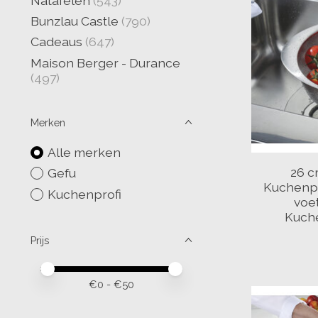
Natafelen
(543)
Bunzlau Castle
(790)
Cadeaus
(647)
Maison Berger - Durance
(497)
Merken
Alle merken
26 c
Gefu
Kuchenpr
Kuchenprofi
voe
Kuche
Prijs
Minimale prijswaarde
Price maximum value
€
0
- €
50