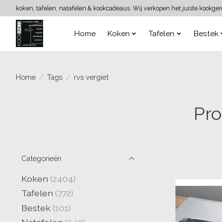
koken, tafelen, natafelen & kookcadeaus. Wij verkopen het juiste kookge
Home
Koken
Tafelen
Bestek
Home
/
Tags
/
rvs vergiet
Pro
Categorieën
Koken
(2404)
Tafelen
(772)
Bestek
(101)