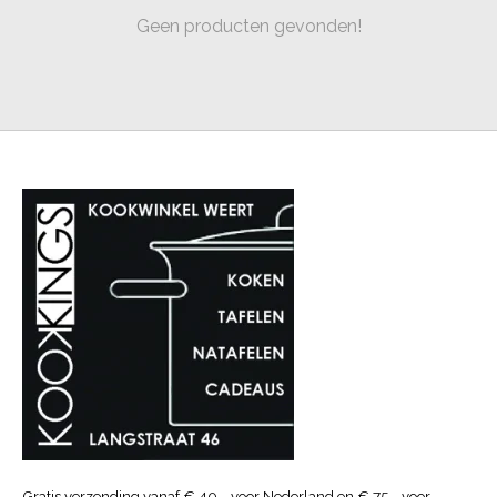
Geen producten gevonden!
Gratis verzending vanaf € 40.- voor Nederland en € 75.- voor