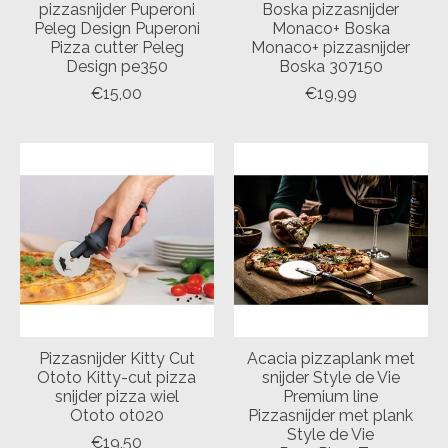
pizzasnijder Puperoni
Boska pizzasnijder
Peleg Design Puperoni
Monaco+ Boska
Pizza cutter Peleg
Monaco+ pizzasnijder
Design pe350
Boska 307150
€15,00
€19,99
Pizzasnijder Kitty Cut
Acacia pizzaplank met
Ototo Kitty-cut pizza
snijder Style de Vie
snijder pizza wiel
Premium line
Ototo ot020
Pizzasnijder met plank
Style de Vie
€19,50