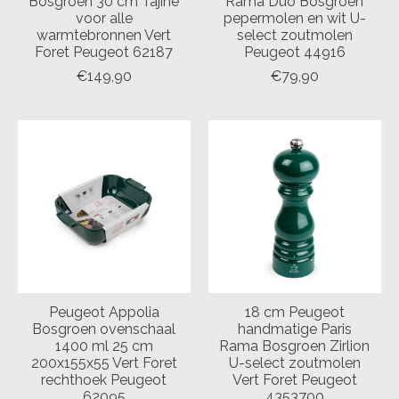
Bosgroen 30 cm Tajine
Rama Duo Bosgroen
voor alle
pepermolen en wit U-
warmtebronnen Vert
select zoutmolen
Foret Peugeot 62187
Peugeot 44916
€149,90
€79,90
Peugeot Appolia
18 cm Peugeot
Bosgroen ovenschaal
handmatige Paris
1400 ml 25 cm
Rama Bosgroen Zirlion
200x155x55 Vert Foret
U-select zoutmolen
rechthoek Peugeot
Vert Foret Peugeot
62095
4353700