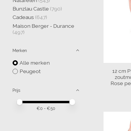
Natafelen
(543)
Bunzlau Castle
(790)
Cadeaus
(647)
Maison Berger - Durance
(497)
Merken
Alle merken
12 cm P
Peugeot
zoutm
Rose pe
Prijs
Minimale prijswaarde
Price maximum value
€
0
- €
50