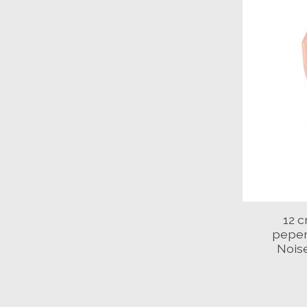
12 
peper
Nois