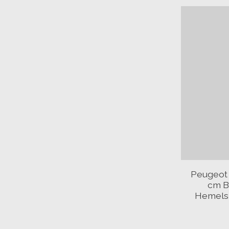
Peugeot 
cm B
Hemels