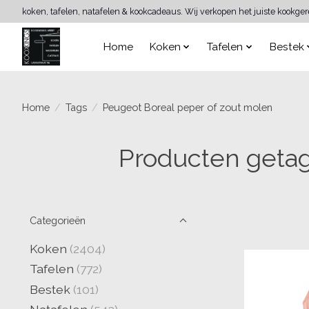
koken, tafelen, natafelen & kookcadeaus. Wij verkopen het juiste kookge
Home
Koken
Tafelen
Bestek
Home
/
Tags
/
Peugeot Boreal peper of zout molen
Producten getag
Categorieën
Koken
(2404)
Tafelen
(772)
Bestek
(101)