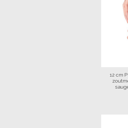
12 cm P
zoutmo
saug