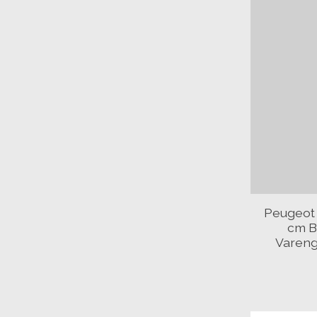
Peugeot 
cm B
Vareng