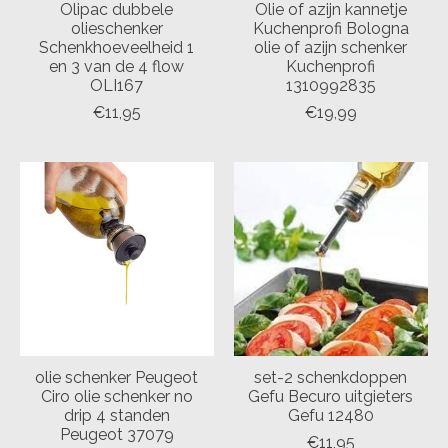
Olipac dubbele
Olie of azijn kannetje
olieschenker
Kuchenprofi Bologna
Schenkhoeveelheid 1
olie of azijn schenker
en 3 van de 4 flow
Kuchenprofi
OLI167
1310992835
€11,95
€19,99
olie schenker Peugeot
set-2 schenkdoppen
Ciro olie schenker no
Gefu Becuro uitgieters
drip 4 standen
Gefu 12480
Peugeot 37079
€11,95