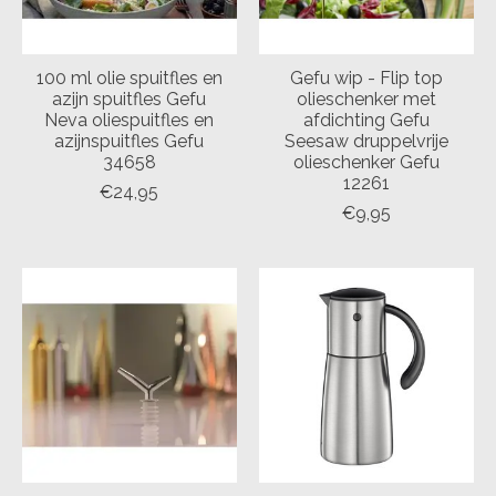
100 ml olie spuitfles en
Gefu wip - Flip top
azijn spuitfles Gefu
olieschenker met
Neva oliespuitfles en
afdichting Gefu
azijnspuitfles Gefu
Seesaw druppelvrije
34658
olieschenker Gefu
12261
€24,95
€9,95