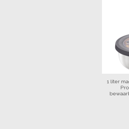
1 liter m
Pro
bewaarb