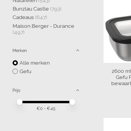
Natafelen
(543)
Bunzlau Castle
(793)
Cadeaus
(647)
Maison Berger - Durance
(497)
Merken
Alle merken
2600 ml
Gefu
Gefu P
bewaarb
Prijs
Minimale prijswaarde
Price maximum value
€
0
- €
45