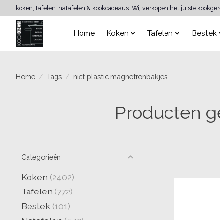
koken, tafelen, natafelen & kookcadeaus. Wij verkopen het juiste kookge
Home
Koken
Tafelen
Bestek
Home
/
Tags
/
niet plastic magnetronbakjes
Producten g
Categorieën
Koken
(2402)
Tafelen
(772)
Bestek
(101)