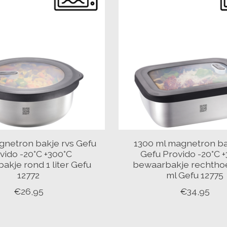
agnetron bakje rvs Gefu
1300 ml magnetron ba
vido -20°C +300°C
Gefu Provido -20°C 
akje rond 1 liter Gefu
bewaarbakje rechtho
12772
ml Gefu 12775
€26,95
€34,95