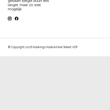
gedaan! België duurt iets
langer, maar zo snel
mogelijk
© Copyright 2026 Kookings Kookwinkel Weert VOF