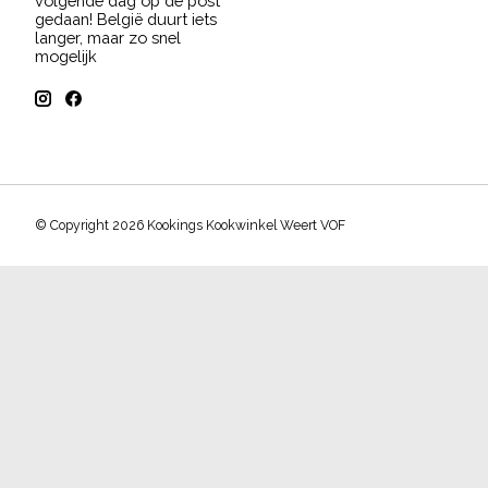
volgende dag op de post
gedaan! België duurt iets
langer, maar zo snel
mogelijk
© Copyright 2026 Kookings Kookwinkel Weert VOF