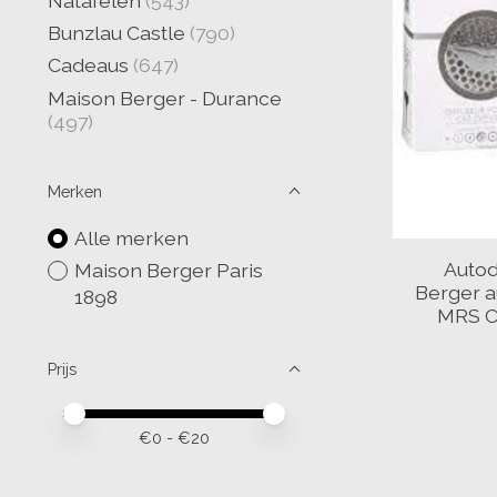
Natafelen
(543)
Bunzlau Castle
(790)
Cadeaus
(647)
Maison Berger - Durance
(497)
Merken
Alle merken
Autod
Maison Berger Paris
Berger 
1898
MRS C
Prijs
Minimale prijswaarde
Price maximum value
€
0
- €
20