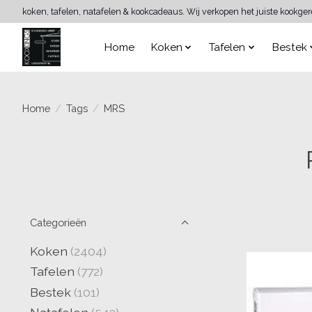
koken, tafelen, natafelen & kookcadeaus. Wij verkopen het juiste kookge
Home
Koken
Tafelen
Bestek
Home
/
Tags
/
MRS
Categorieën
Koken
(2404)
Tafelen
(772)
Bestek
(101)