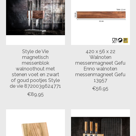
Style de Vie
420 x 56 x 22
magnetisch
Walnoten
messenblok
messenmagneet Gefu
walnoothout met
Enno walnoten
stenen voet en zwart
messenmagneet Gefu
of goud pootjes Style
13957
de vie 8720039624771
€56,95
€89,95