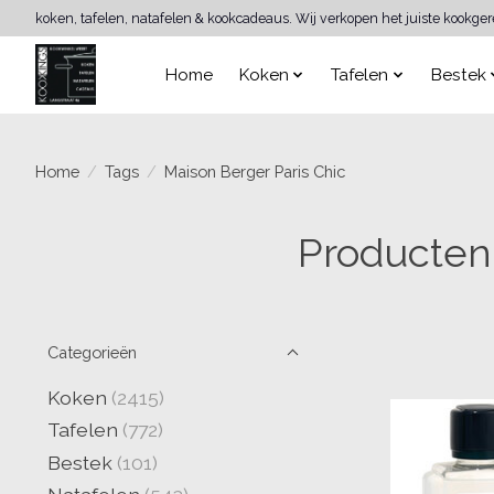
koken, tafelen, natafelen & kookcadeaus. Wij verkopen het juiste kookge
Home
Koken
Tafelen
Bestek
Home
/
Tags
/
Maison Berger Paris Chic
Producten
Categorieën
Koken
(2415)
Tafelen
(772)
Bestek
(101)