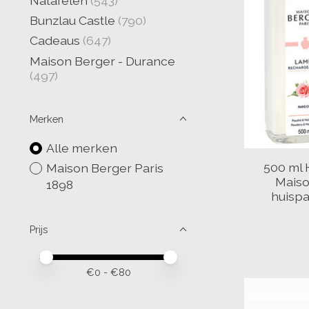
Natafelen
(543)
Bunzlau Castle
(790)
Cadeaus
(647)
Maison Berger - Durance
(497)
Merken
Alle merken
500 ml 
Maison Berger Paris
Maiso
1898
huisp
Prijs
Minimale prijswaarde
Price maximum value
€
0
- €
80