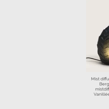
Mist diff
Berg
mistdi
Vanillé