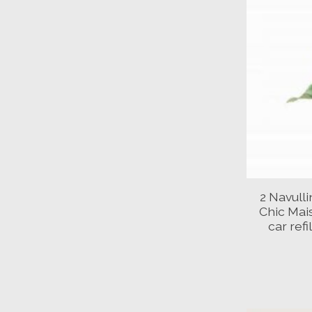
2 Navulli
Chic Mai
car ref