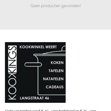
Geen producten gevonden!
Gratis verzending vanaf € 40.- voor Nederland en € 75.- voor