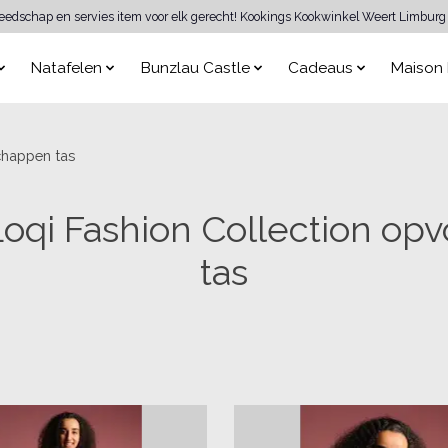
reedschap en servies item voor elk gerecht! Kookings Kookwinkel Weert Limburg 
Natafelen
Bunzlau Castle
Cadeaus
Maison 
chappen tas
Loqi Fashion Collection o
tas