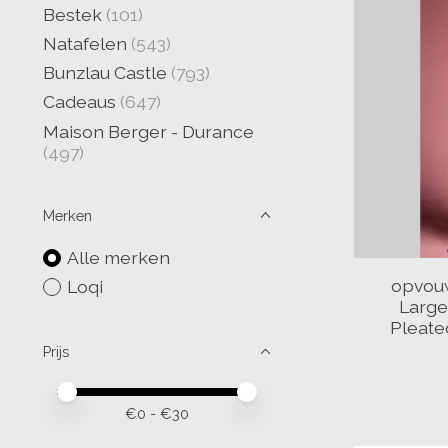
Bestek
(101)
Natafelen
(543)
Bunzlau Castle
(793)
Cadeaus
(647)
Maison Berger - Durance
(497)
Merken
Alle merken
opvouw
Loqi
Large
Pleate
Prijs
Minimale prijswaarde
Price maximum value
€
0
- €
30