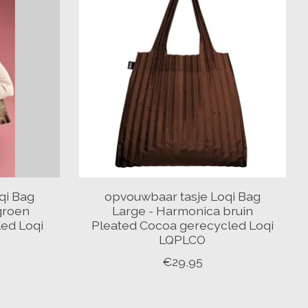
qi Bag
opvouwbaar tasje Loqi Bag
groen
Large - Harmonica bruin
led Loqi
Pleated Cocoa gerecycled Loqi
LQPLCO
€29,95