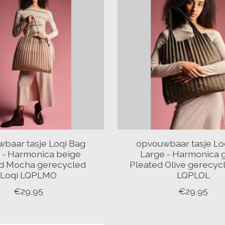
baar tasje Loqi Bag
opvouwbaar tasje Lo
 - Harmonica beige
Large - Harmonica 
d Mocha gerecycled
Pleated Olive gerecyc
Loqi LQPLMO
LQPLOL
€29,95
€29,95