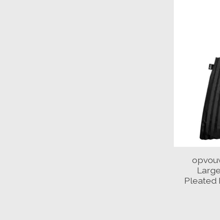
opvouw
Large
Pleated 