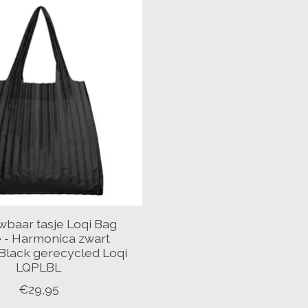
baar tasje Loqi Bag
 - Harmonica zwart
Black gerecycled Loqi
LQPLBL
€29,95