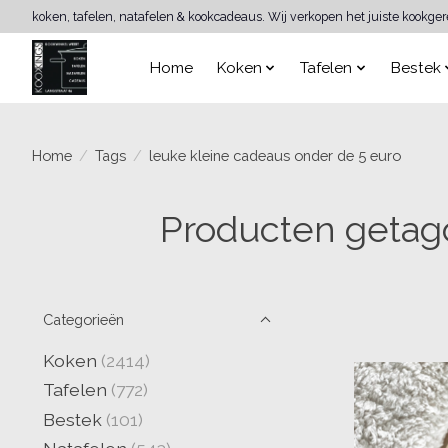
koken, tafelen, natafelen & kookcadeaus. Wij verkopen het juiste kookge
Home
Koken
Tafelen
Bestek
Home
/
Tags
/
leuke kleine cadeaus onder de 5 euro
Producten getagd
Categorieën
Koken
(2414)
Tafelen
(772)
Bestek
(101)