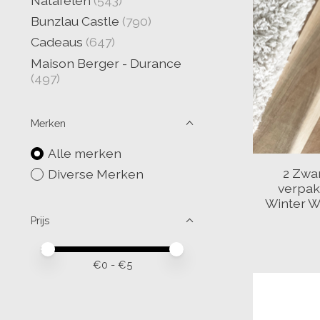
Natafelen
(543)
Bunzlau Castle
(790)
Cadeaus
(647)
Maison Berger - Durance
(497)
Merken
Alle merken
2 Zwar
Diverse Merken
verpak
Winter W
Prijs
Minimale prijswaarde
Price maximum value
€
0
- €
5