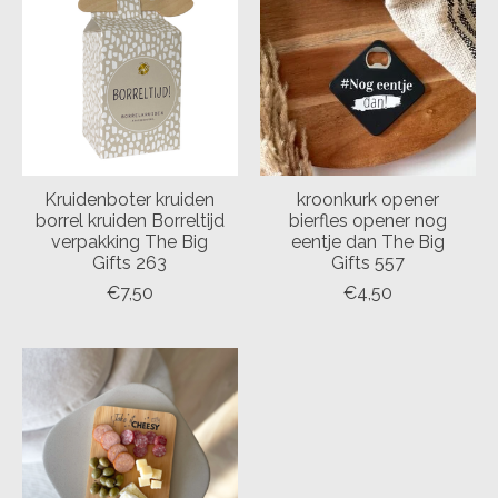
Kruidenboter kruiden
kroonkurk opener
borrel kruiden Borreltijd
bierfles opener nog
verpakking The Big
eentje dan The Big
Gifts 263
Gifts 557
€7,50
€4,50