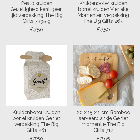
Pesto kruiden
Kruidenboter kruiden
Gezelligheid kent geen
borrel kruiden Vier alle
tijd verpakking The Big
Momenten verpakking
Gifts 7395 g
The Big Gifts 264
€7,50
€7,50
Kruidenboter kruiden
20 x 15 x 1 cm Bamboe
borrel kruiden Geniet
serveerplankje Geniet
verpakking The Big
momentje The Big
Gifts 261
Gifts 712
€7,50
€7,95