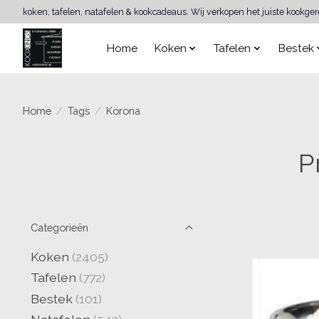
koken, tafelen, natafelen & kookcadeaus. Wij verkopen het juiste kookge
Home
Koken
Tafelen
Bestek
Home
/
Tags
/
Korona
P
Categorieën
Koken
(2405)
Tafelen
(772)
Bestek
(101)