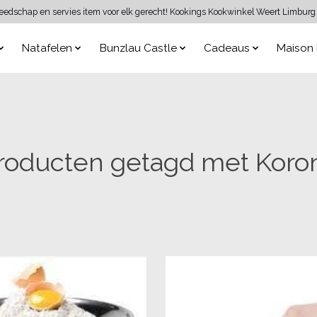
reedschap en servies item voor elk gerecht! Kookings Kookwinkel Weert Limburg 
Natafelen
Bunzlau Castle
Cadeaus
Maison 
roducten getagd met Koro