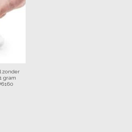
l zonder
 1 gram
76160