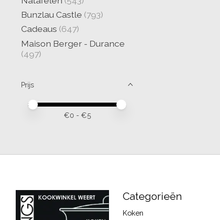
Natafelen
(543)
Bunzlau Castle
(793)
Cadeaus
(647)
Maison Berger - Durance
(497)
Prijs
Minimale prijswaarde
Price maximum value
€
0
- €
5
Categorieën
Koken