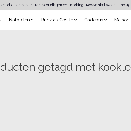
reedschap en servies item voor elk gerecht! Kookings Kookwinkel Weert Limburg 
Natafelen
Bunzlau Castle
Cadeaus
Maison 
oducten getagd met kookle