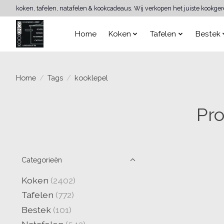
koken, tafelen, natafelen & kookcadeaus. Wij verkopen het juiste kookge
Home
Koken
Tafelen
Bestek
Home
/
Tags
/
kooklepel
Pr
Categorieën
Koken
(2402)
Tafelen
(772)
Bestek
(101)