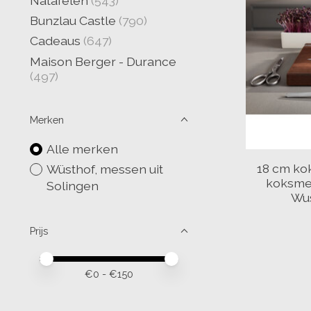
Natafelen
(543)
Bunzlau Castle
(790)
Cadeaus
(647)
Maison Berger - Durance
(497)
Merken
Alle merken
18 cm ko
Wüsthof, messen uit
koksmes
Solingen
Wus
Prijs
Minimale prijswaarde
Price maximum value
€
0
- €
150