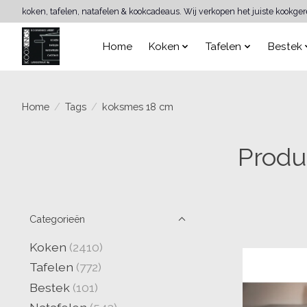
koken, tafelen, natafelen & kookcadeaus. Wij verkopen het juiste kookge
Home
Koken
Tafelen
Bestek
Home
/
Tags
/
koksmes 18 cm
Produ
Categorieën
Koken
(2410)
Tafelen
(772)
Bestek
(101)