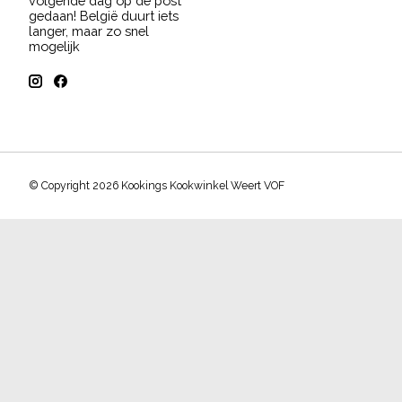
volgende dag op de post
gedaan! België duurt iets
langer, maar zo snel
mogelijk
© Copyright 2026 Kookings Kookwinkel Weert VOF