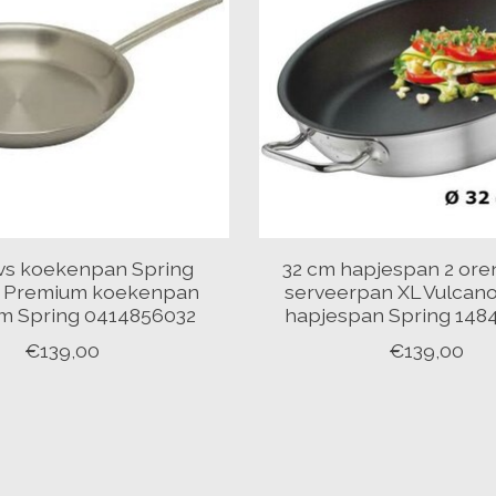
rvs koekenpan Spring
32 cm hapjespan 2 ore
e Premium koekenpan
serveerpan XL Vulcano
cm Spring 0414856032
hapjespan Spring 148
€139,00
€139,00