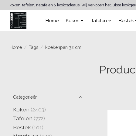
koken, tafelen, natafelen & kookcadeaus. Wij verkopen het juiste kookge
Home
Koken
Tafelen
Bestek
Home
/
Tags
/
koekenpan 32 cm
Produc
Categorieën
Koken
(2403)
Tafelen
(772)
Bestek
(101)