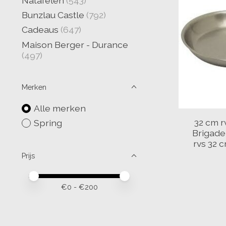
Natafelen
(543)
Bunzlau Castle
(792)
Cadeaus
(647)
Maison Berger - Durance
(497)
Merken
Alle merken
32 cm 
Spring
Brigad
rvs 32 
Prijs
Minimale prijswaarde
Price maximum value
€
0
- €
200