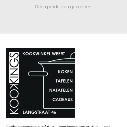
Geen producten gevonden!
Gratis verzending vanaf € 40.- voor Nederland en € 75.- voor