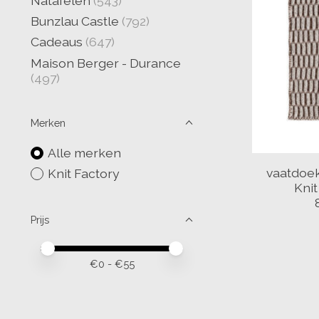
Natafelen
(543)
Bunzlau Castle
(792)
Cadeaus
(647)
Maison Berger - Durance
(497)
Merken
Alle merken
vaatdoek
Knit Factory
Knit
Prijs
Minimale prijswaarde
Price maximum value
€
0
- €
55