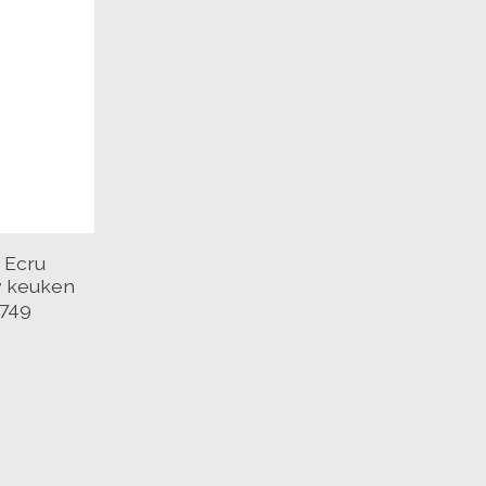
 Ecru
y keuken
7749