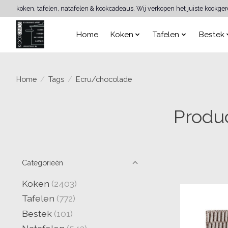
koken, tafelen, natafelen & kookcadeaus. Wij verkopen het juiste kookge
Home
Koken
Tafelen
Bestek
Home
/
Tags
/
Ecru/chocolade
Produ
Categorieën
Koken
(2403)
Tafelen
(772)
Bestek
(101)