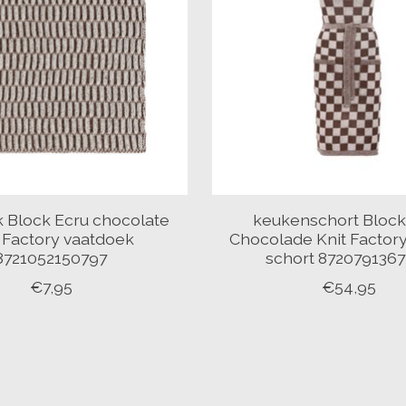
 Block Ecru chocolate
keukenschort Block
 Factory vaatdoek
Chocolade Knit Factor
8721052150797
schort 872079136
€7,95
€54,95