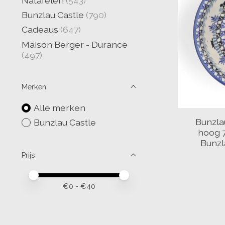
Natafelen
(543)
Bunzlau Castle
(790)
Cadeaus
(647)
Maison Berger - Durance
(497)
Merken
Alle merken
Bunzla
Bunzlau Castle
hoog 7
Bunzl
Prijs
Minimale prijswaarde
Price maximum value
€
0
- €
40