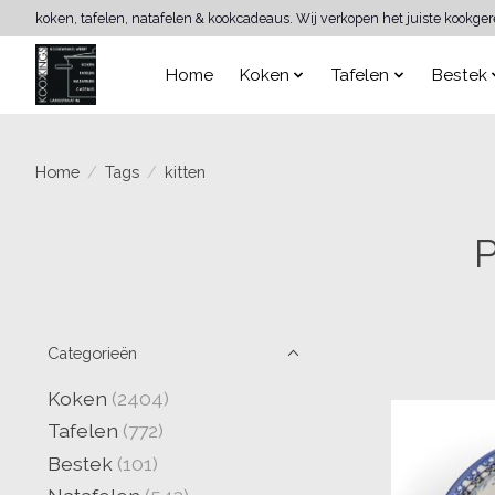
koken, tafelen, natafelen & kookcadeaus. Wij verkopen het juiste kookge
Home
Koken
Tafelen
Bestek
Home
/
Tags
/
kitten
P
Categorieën
Koken
(2404)
Tafelen
(772)
Bestek
(101)