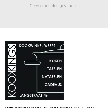
Geen producten gevonden!
Gratis verzending vanaf € 40.- voor Nederland en € 75.- voor