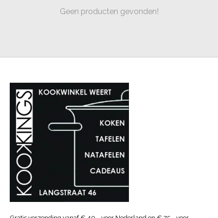
Geen producten gevonden!
Gratis verzending vanaf € 40.- voor Nederland en € 75.- voor