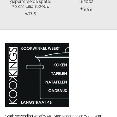
geperforeerde spatel
182002
30 cm Cilio 182064
€9,99
€7,65
Gratis verzending vanaf € 40.- voor Nederland en € 75.- voor