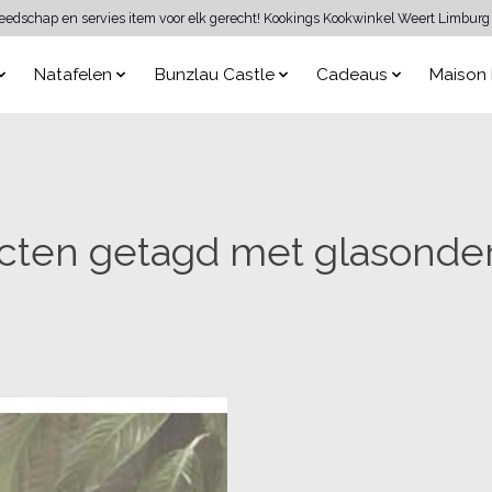
reedschap en servies item voor elk gerecht! Kookings Kookwinkel Weert Limburg 
Natafelen
Bunzlau Castle
Cadeaus
Maison 
cten getagd met glasonder