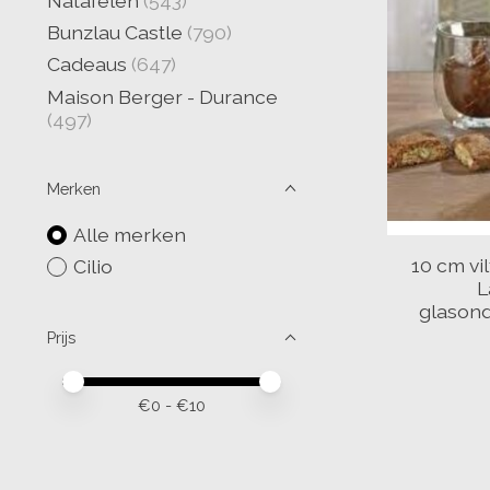
Natafelen
(543)
Bunzlau Castle
(790)
Cadeaus
(647)
Maison Berger - Durance
(497)
Merken
Alle merken
10 cm vil
Cilio
L
glasond
Prijs
Minimale prijswaarde
Price maximum value
€
0
- €
10