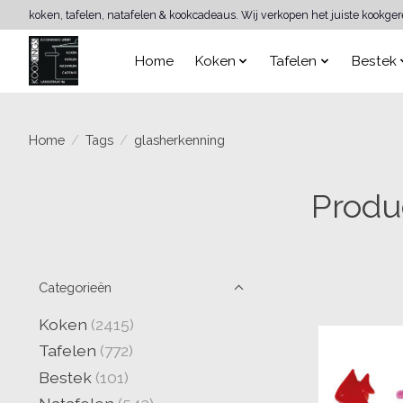
koken, tafelen, natafelen & kookcadeaus. Wij verkopen het juiste kookge
Home
Koken
Tafelen
Bestek
Home
/
Tags
/
glasherkenning
Produ
Categorieën
Koken
(2415)
Tafelen
(772)
Bestek
(101)