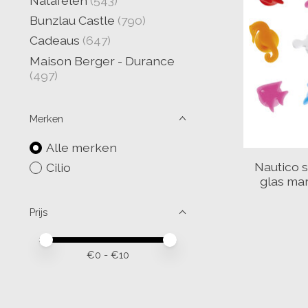
Natafelen
(543)
Bunzlau Castle
(790)
Cadeaus
(647)
Maison Berger - Durance
(497)
Merken
Alle merken
Nautico s
Cilio
glas ma
Prijs
Minimale prijswaarde
Price maximum value
€
0
- €
10