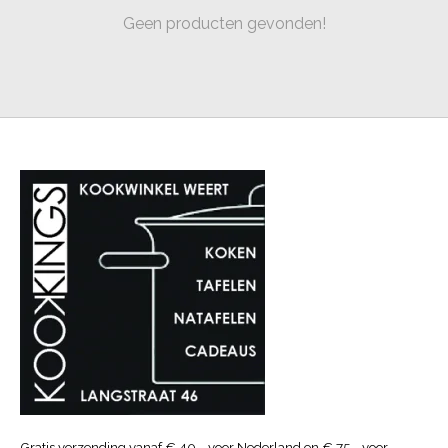
Geen producten gevonden!
Gratis verzending vanaf € 40.- voor Nederland en € 75.- voor