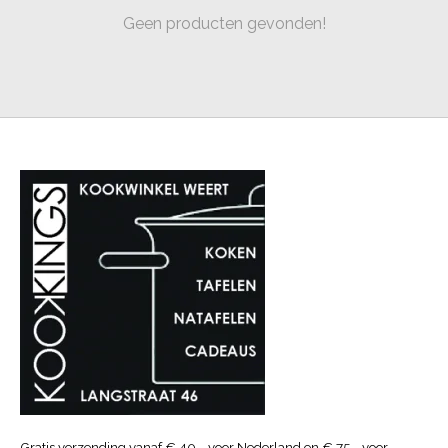
Geen producten gevonden!
Gratis verzending vanaf € 40.- voor Nederland en € 75.- voor