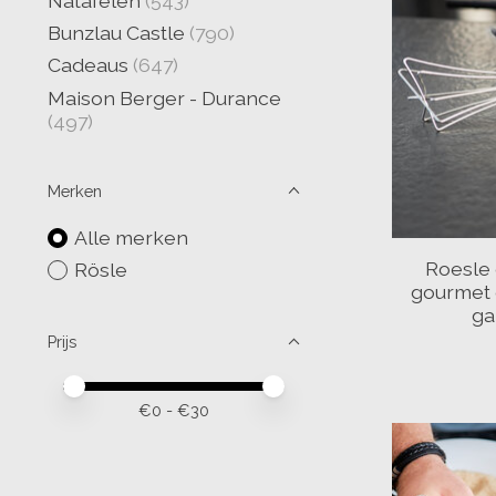
Natafelen
(543)
Bunzlau Castle
(790)
Cadeaus
(647)
Maison Berger - Durance
(497)
Merken
Alle merken
Roesle
Rösle
gourmet 
ga
Prijs
Minimale prijswaarde
Price maximum value
€
0
- €
30