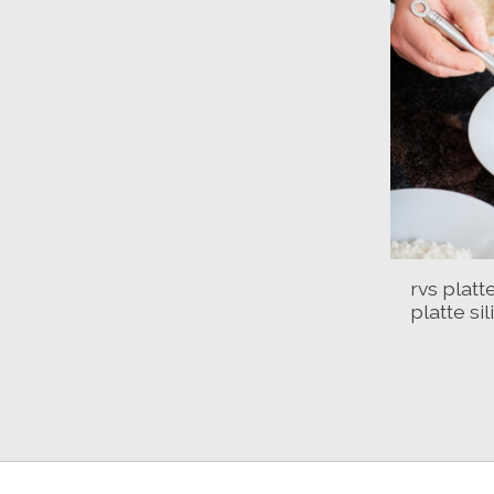
rvs platt
platte si