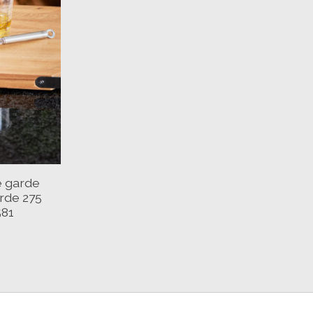
e garde
rde 275
581