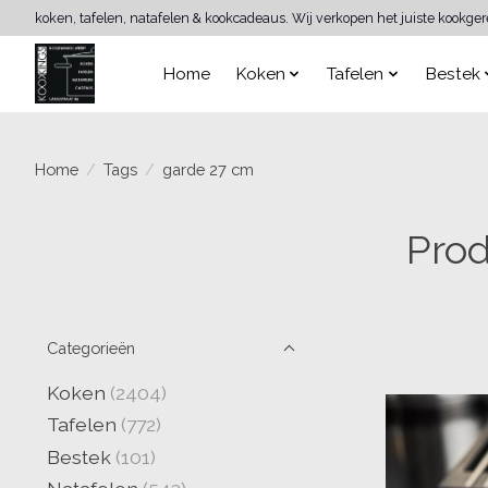
koken, tafelen, natafelen & kookcadeaus. Wij verkopen het juiste kookge
Home
Koken
Tafelen
Bestek
Home
/
Tags
/
garde 27 cm
Prod
Categorieën
Koken
(2404)
Tafelen
(772)
Bestek
(101)