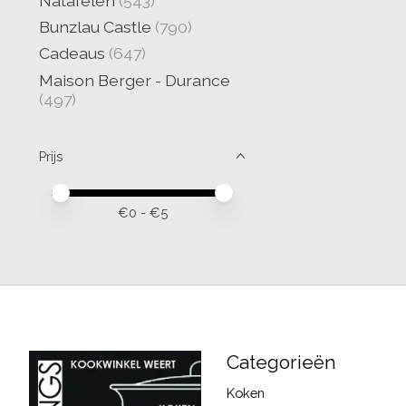
Natafelen
(543)
Bunzlau Castle
(790)
Cadeaus
(647)
Maison Berger - Durance
(497)
Prijs
Minimale prijswaarde
Price maximum value
€
0
- €
5
Categorieën
Koken