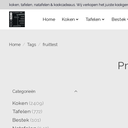
koken, tafelen, natafelen & kookcadeaus. Wij verkopen het juiste kookge
Home
Koken
Tafelen
Bestek
Home
/
Tags
/
fruittest
Pr
Categorieën
Koken
(2409)
Tafelen
(772)
Bestek
(101)