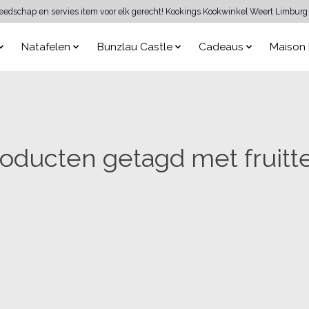
reedschap en servies item voor elk gerecht! Kookings Kookwinkel Weert Limburg 
Natafelen
Bunzlau Castle
Cadeaus
Maison 
oducten getagd met fruitt