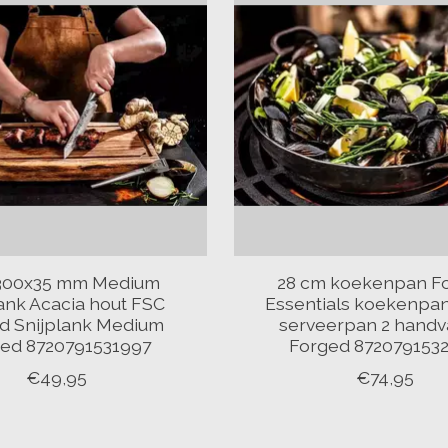
300x35 mm Medium
28 cm koekenpan F
ank Acacia hout FSC
Essentials koekenpa
d Snijplank Medium
serveerpan 2 handv
ed 8720791531997
Forged 872079153
€49,95
€74,95