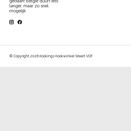
gedaan! België duurt iets
langer, maar zo snel
mogelijk
© Copyright 2026 Kookings Kookwinkel Weert VOF