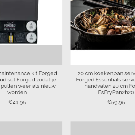
aintenance kit Forged
20 cm koekenpan ser
d set Forged zodat je
Forged Essentials serv
pullen weer als nieuw
handvaten 20 cm F
worden
EsFryPan2h20
€24,95
€59,95