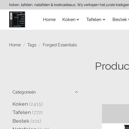
koken, tafelen, natafelen & kookcadeaus. Wij verkopen het juiste kookge
Home
Koken
Tafelen
Bestek
Home
/
Tags
/
Forged Essentials
Produc
Categorieën
Koken
(2415)
Tafelen
(772)
Bestek
(101)