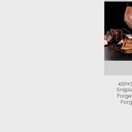
450x
Snijpl
Forge
Forg