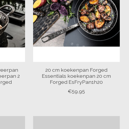
veerpan
20 cm koekenpan Forged
eerpan 2
Essentials koekenpan 20 cm
orged
Forged EsFryPan1h20
€59,95