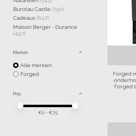
Natafelen
(543)
Bunzlau Castle
(790)
Cadeaus
(647)
Maison Berger - Durance
(497)
Merken
Alle merken
Forged m
Forged
onderhou
Forged s
Prijs
Minimale prijswaarde
Price maximum value
€
0
- €
75