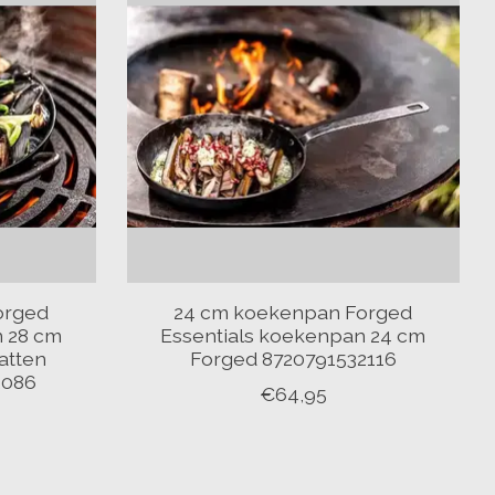
orged
24 cm koekenpan Forged
n 28 cm
Essentials koekenpan 24 cm
atten
Forged 8720791532116
2086
€64,95