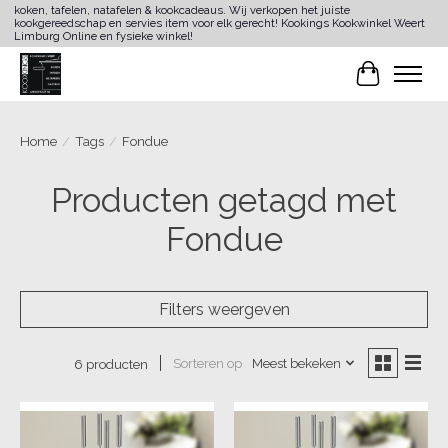
koken, tafelen, natafelen & kookcadeaus. Wij verkopen het juiste
kookgereedschap en servies item voor elk gerecht! Kookings Kookwinkel Weert
Limburg Online en fysieke winkel!
Winkelwa
Home
/
Tags
/
Fondue
Producten getagd met
Fondue
Filters weergeven
Sorteren op
Meest bekeken
6 producten