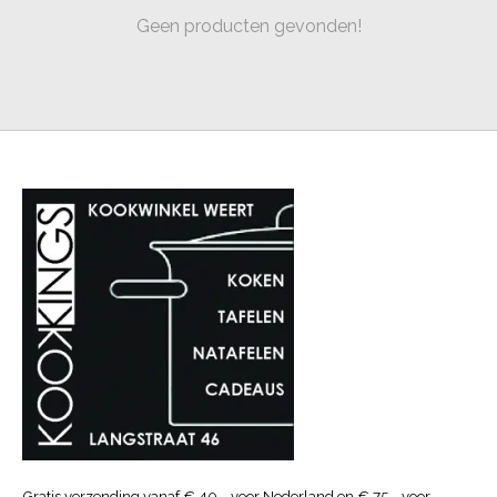
Geen producten gevonden!
Gratis verzending vanaf € 40.- voor Nederland en € 75.- voor