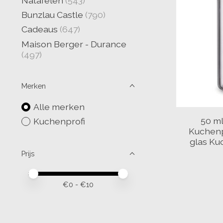
Natafelen
(543)
Bunzlau Castle
(790)
Cadeaus
(647)
Maison Berger - Durance
(497)
Merken
Alle merken
50 m
Kuchenprofi
Kuchenp
glas Ku
Prijs
Minimale prijswaarde
Price maximum value
€
0
- €
10