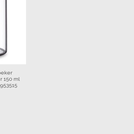
beker
r 150 ml
1953515