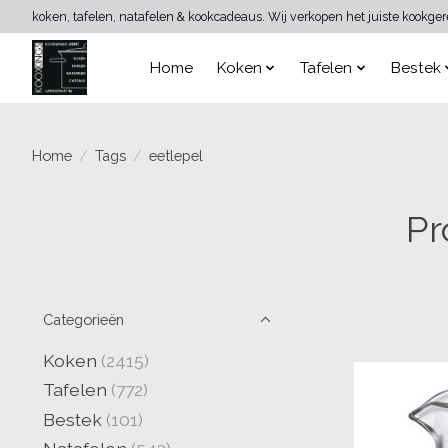
koken, tafelen, natafelen & kookcadeaus. Wij verkopen het juiste kookge
Home
Koken
Tafelen
Bestek
Home
/
Tags
/
eetlepel
Pr
Categorieën
Koken
(2415)
Tafelen
(772)
Bestek
(101)