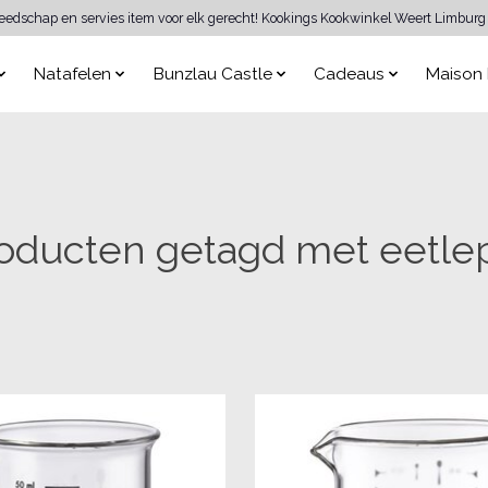
reedschap en servies item voor elk gerecht! Kookings Kookwinkel Weert Limburg 
Natafelen
Bunzlau Castle
Cadeaus
Maison 
oducten getagd met eetle