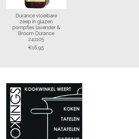
Durance vloeibare
zeep in glazen
pompfles lavender &
Broom Durance
241105
€16,95