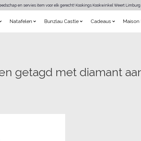
reedschap en servies item voor elk gerecht! Kookings Kookwinkel Weert Limburg 
Natafelen
Bunzlau Castle
Cadeaus
Maison 
en getagd met diamant aan