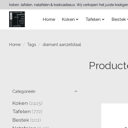
koken, tafelen, natafelen & kookcadeaus. Wij verkopen het juiste kookge
Home
Koken
Tafelen
Bestek
Home
/
Tags
/
diamant aanzetstaal
Product
Categorieën
Koken
(2415)
Tafelen
(772)
Bestek
(101)