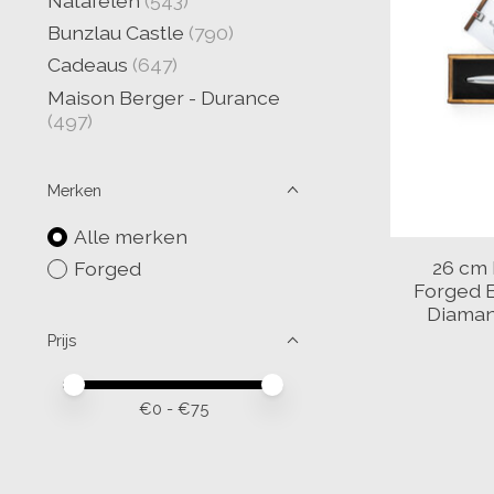
Natafelen
(543)
Bunzlau Castle
(790)
Cadeaus
(647)
Maison Berger - Durance
(497)
Merken
Alle merken
26 cm 
Forged
Forged B
Diaman
Prijs
Minimale prijswaarde
Price maximum value
€
0
- €
75