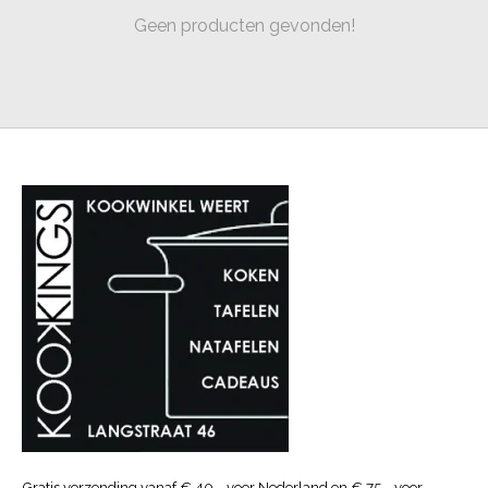
Geen producten gevonden!
Gratis verzending vanaf € 40.- voor Nederland en € 75.- voor