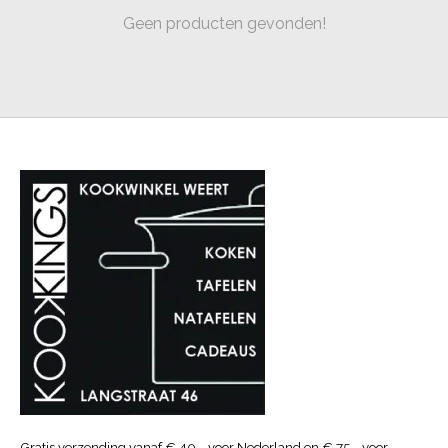
Geen producten gevonden!
Gratis verzending vanaf € 40.- voor Nederland en € 75.- voor