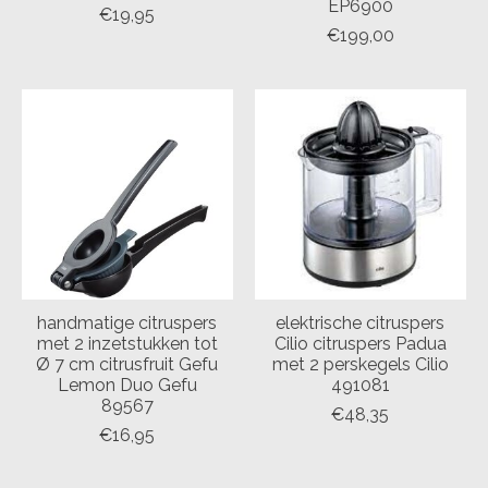
EP6900
€19,95
€199,00
handmatige citruspers
elektrische citruspers
met 2 inzetstukken tot
Cilio citruspers Padua
Ø 7 cm citrusfruit Gefu
met 2 perskegels Cilio
Lemon Duo Gefu
491081
89567
€48,35
€16,95