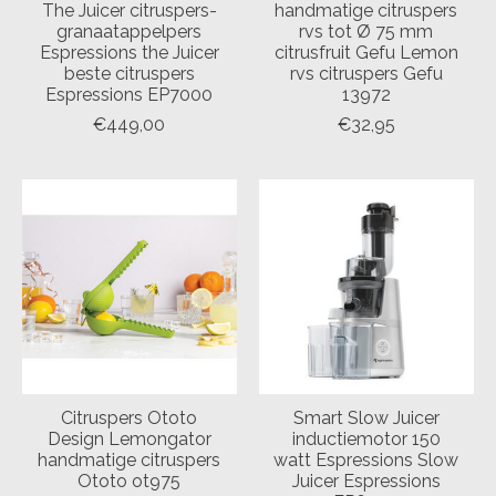
The Juicer citruspers-
handmatige citruspers
granaatappelpers
rvs tot Ø 75 mm
Espressions the Juicer
citrusfruit Gefu Lemon
beste citruspers
rvs citruspers Gefu
Espressions EP7000
13972
€449,00
€32,95
Citruspers Ototo
Smart Slow Juicer
Design Lemongator
inductiemotor 150
handmatige citruspers
watt Espressions Slow
Ototo ot975
Juicer Espressions